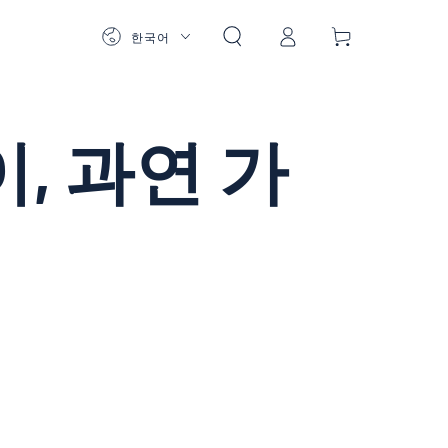
로
카
언
그
한국어
트
어
인
, 과연 가