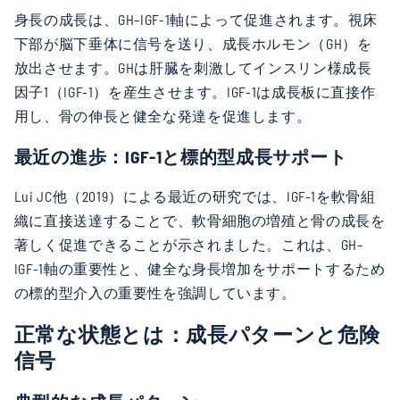
身長の成長は、GH–IGF-1軸によって促進されます。視床
下部が脳下垂体に信号を送り、成長ホルモン（GH）を
放出させます。GHは肝臓を刺激してインスリン様成長
因子1（IGF-1）を産生させます。IGF-1は成長板に直接作
用し、骨の伸長と健全な発達を促進します。
最近の進歩：IGF-1と標的型成長サポート
Lui JC他（2019）による最近の研究では、IGF-1を軟骨組
織に直接送達することで、軟骨細胞の増殖と骨の成長を
著しく促進できることが示されました。これは、GH–
IGF-1軸の重要性と、健全な身長増加をサポートするため
の標的型介入の重要性を強調しています。
正常な状態とは：成長パターンと危険
信号