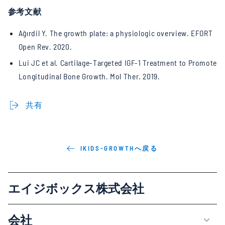
参考文献
Ağırdil Y. The growth plate: a physiologic overview. EFORT
Open Rev. 2020.
Lui JC et al. Cartilage-Targeted IGF-1 Treatment to Promote
Longitudinal Bone Growth. Mol Ther. 2019.
共有
IKIDS-GROWTHへ戻る
エイジボックス株式会社
会社